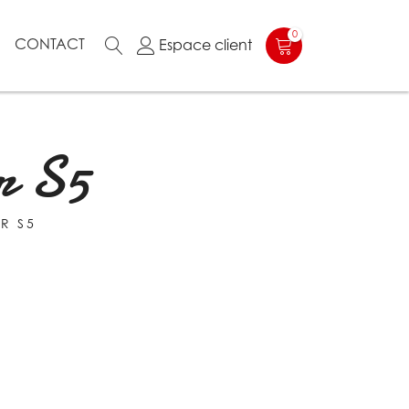
0
N
CONTACT
Espace client
er S5
ER S5