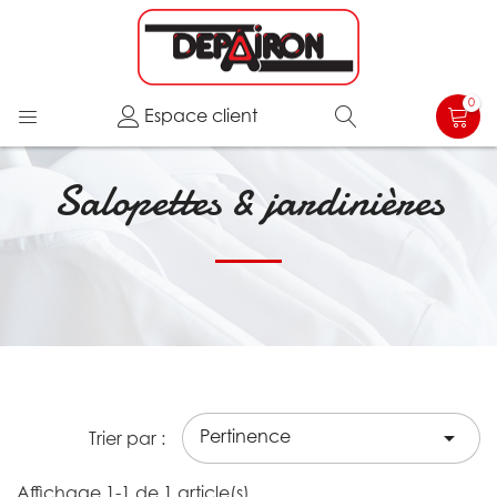
0
Espace client
Salopettes & jardinières
Pertinence

Trier par :
Affichage 1-1 de 1 article(s)