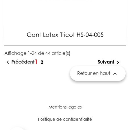
Gant Latex Tricot HS-04-005
Affichage 1-24 de 44 article(s)
1


Précédent
Suivant
2

Retour en haut
Mentions légales
Politique de confidentialité