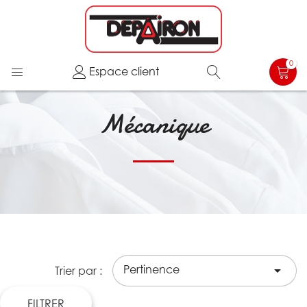
0
Espace client
Mécanique
Pertinence

Trier par :
FILTRER