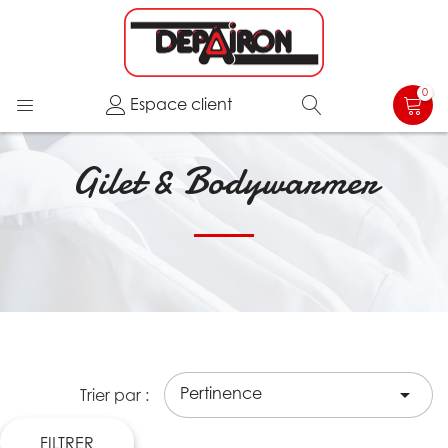
0
Espace client
Gilet & Bodywarmer
Pertinence

Trier par :
FILTRER