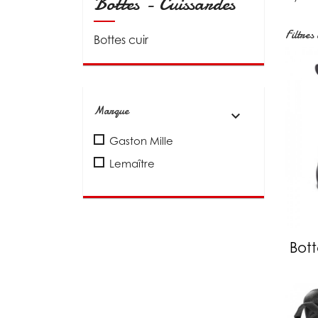
Bottes - Cuissardes
Filtres 
Bottes cuir
Marque

Gaston Mille
Lemaître
Bott