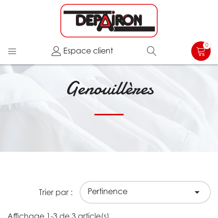
0
Espace client
Genouillères
Pertinence

Trier par :
Affichage 1-3 de 3 article(s)