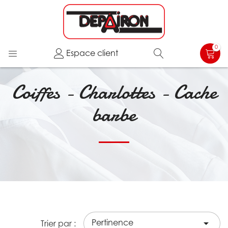
0
Espace client
Coiffes - Charlottes - Cache
barbe
Pertinence

Trier par :