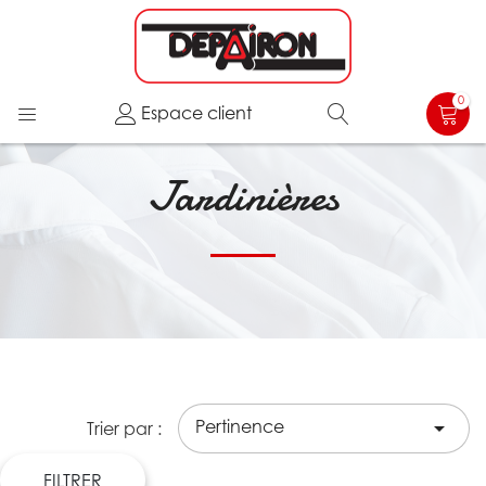
0
Espace client
Jardinières
Pertinence

Trier par :
FILTRER