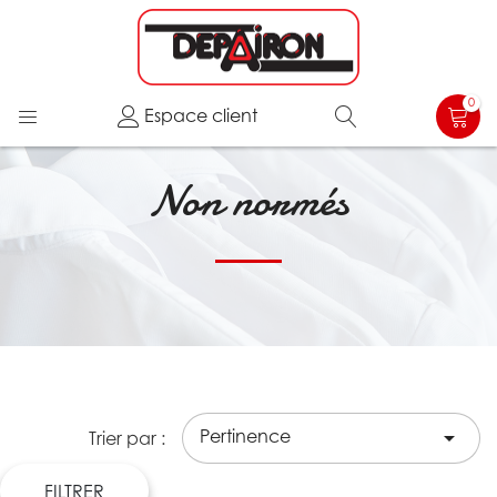
0
Espace client
Non normés
Pertinence

Trier par :
FILTRER