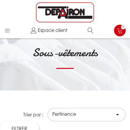
0
Espace client
Sous-vêtements
Pertinence

Trier par :
FILTRER