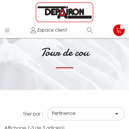
0
Espace client
Tour de cou
Pertinence

Trier par :
Affichage 1-3 de 3 article(s)