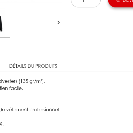

DÉTAILS DU PRODUITS
yester) (135 gr/m²).
ien facile.
u vêtement professionnel.
X.