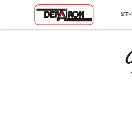
SERV
C