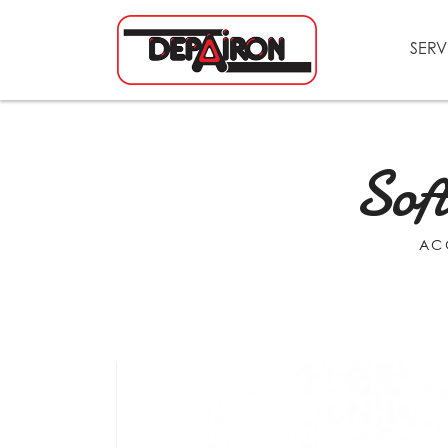
SERV
Sof
AC